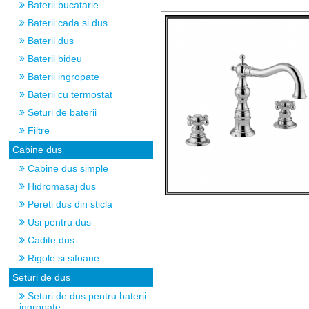
Baterii bucatarie
Baterii cada si dus
Baterii dus
Baterii bideu
Baterii ingropate
Baterii cu termostat
Seturi de baterii
Filtre
Cabine dus
Cabine dus simple
Hidromasaj dus
Pereti dus din sticla
Usi pentru dus
Cadite dus
Rigole si sifoane
Seturi de dus
Seturi de dus pentru baterii
ingropate