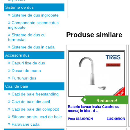
Sisteme de dus
Sisteme de dus ingropate
Componente sisteme dus
ingropate
Produse similare
Sisteme de dus cu
termostat
Sisteme de dus in cada
Accesorii dus
Capuri fixe de dus
Dusuri de mana
Furtunuri dus
Cazi de baie
Cazi de baie freestanding
Reducere!
Cazi de baie din acril
Baterie lavoar inalta Cuadro cu
Cazi de baie din compozit
montaj in blat - d ...
Sifoane pentru cazi de baie
Pret: 864.00RON
1107.00RON
Paravane cada