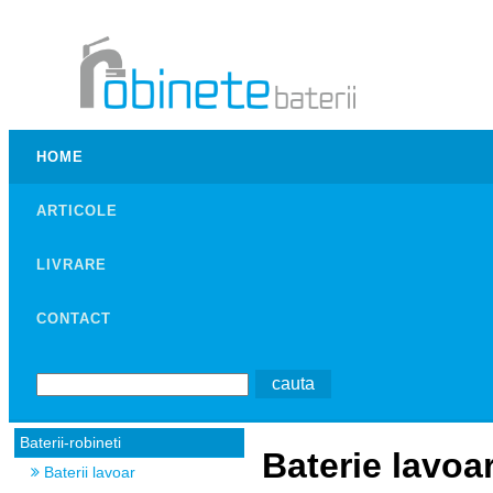
HOME
ARTICOLE
LIVRARE
CONTACT
Baterii-robineti
Baterie lavoar
Baterii lavoar