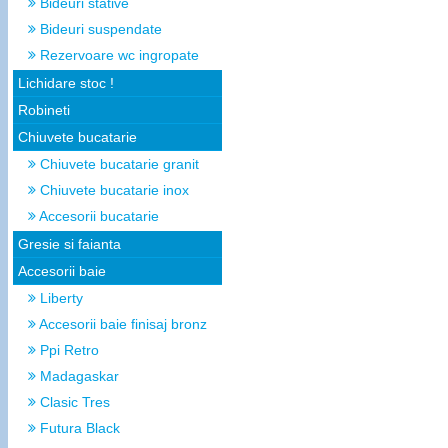
Bideuri stative
Bideuri suspendate
Rezervoare wc ingropate
Lichidare stoc !
Robineti
Chiuvete bucatarie
Chiuvete bucatarie granit
Chiuvete bucatarie inox
Accesorii bucatarie
Gresie si faianta
Accesorii baie
Liberty
Accesorii baie finisaj bronz
Ppi Retro
Madagaskar
Clasic Tres
Futura Black