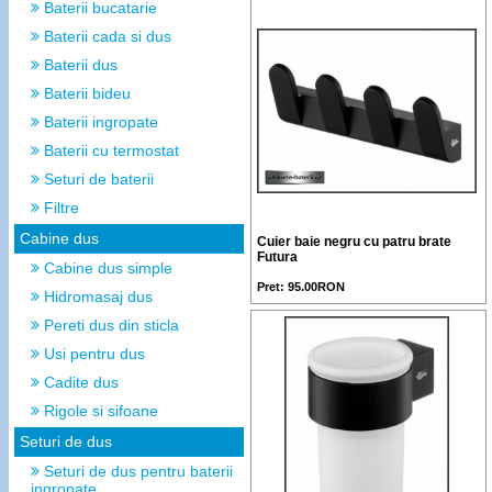
Baterii bucatarie
Baterii cada si dus
Baterii dus
Baterii bideu
Baterii ingropate
Baterii cu termostat
Seturi de baterii
Filtre
Cabine dus
Cuier baie negru cu patru brate
Futura
Cabine dus simple
Pret: 95.00RON
Hidromasaj dus
Pereti dus din sticla
Usi pentru dus
Cadite dus
Rigole si sifoane
Seturi de dus
Seturi de dus pentru baterii
ingropate