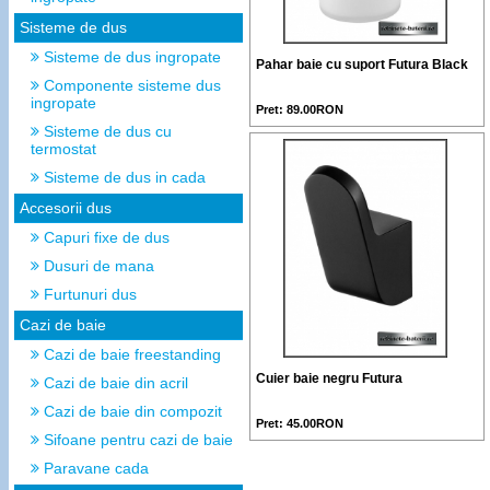
Sisteme de dus
Sisteme de dus ingropate
Pahar baie cu suport Futura Black
Componente sisteme dus
ingropate
Pret: 89.00RON
Sisteme de dus cu
termostat
Sisteme de dus in cada
Accesorii dus
Capuri fixe de dus
Dusuri de mana
Furtunuri dus
Cazi de baie
Cazi de baie freestanding
Cuier baie negru Futura
Cazi de baie din acril
Cazi de baie din compozit
Pret: 45.00RON
Sifoane pentru cazi de baie
Paravane cada