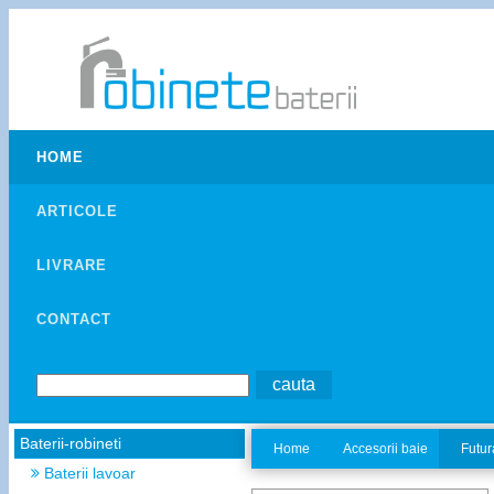
HOME
ARTICOLE
LIVRARE
CONTACT
Baterii-robineti
Home
Accesorii baie
Futur
Baterii lavoar