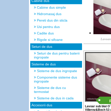
Cabine dus
Cabine dus simple
Hidromasaj dus
Pereti dus din sticla
Usi pentru dus
Cadite dus
Lavoare
Rigole si sifoane
Seturi de dus
Seturi de dus pentru baterii
ingropate
Sisteme de dus
Sisteme de dus ingropate
Componente sisteme dus
ingropate
Sisteme de dus cu
termostat
Sisteme de dus in cada
Accesorii dus
Lavoar sub blat O
Villeroy&Boch 53 