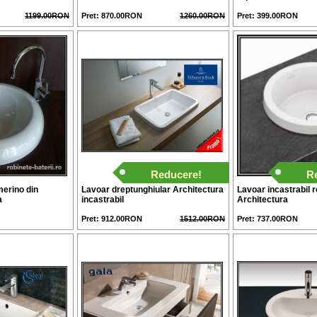
1199.00RON
Pret: 870.00RON
1260.00RON
Pret: 399.00RON
Reducere!
R
erino din
Lavoar dreptunghiular Architectura
Lavoar incastrabil 
a
incastrabil
Architectura
Pret: 912.00RON
1512.00RON
Pret: 737.00RON