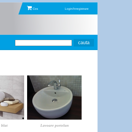
Cos
Login/Inregistrare
 blat
Lavoare portelan