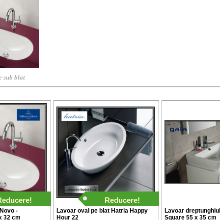
 sub blat
Reducere!
Reducere!
`Novo -
Lavoar oval pe blat Hatria Happy
Lavoar dreptunghi
x 32 cm
Hour 22
Square 55 x 35 cm