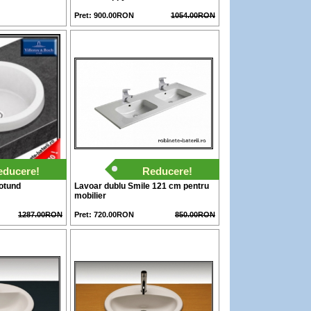
Pret: 900.00RON
1054.00RON
educere!
Reducere!
rotund
Lavoar dublu Smile 121 cm pentru
mobilier
1287.00RON
Pret: 720.00RON
850.00RON