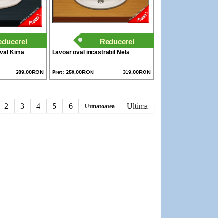
educere!
Reducere!
oval Kima
Lavoar oval incastrabil Nela
289.00RON
Pret: 259.00RON
319.00RON
2
3
4
5
6
Ultima
Urmatoarea