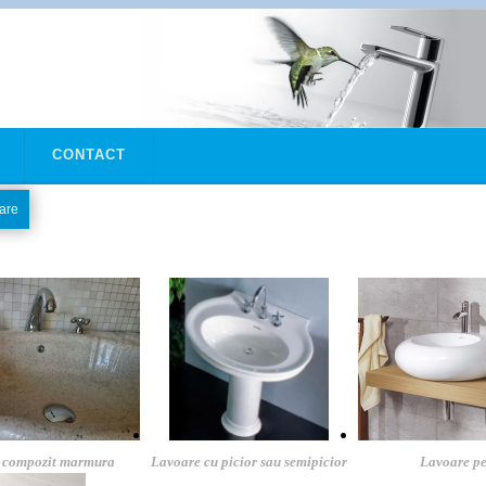
CONTACT
are
 compozit marmura
Lavoare cu picior sau semipicior
Lavoare pe