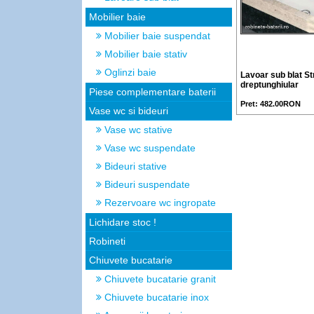
Mobilier baie
Mobilier baie suspendat
Mobilier baie stativ
Oglinzi baie
Lavoar sub blat S
dreptunghiular
Piese complementare baterii
Pret: 482.00RON
Vase wc si bideuri
Vase wc stative
Vase wc suspendate
Bideuri stative
Bideuri suspendate
Rezervoare wc ingropate
Lichidare stoc !
Robineti
Chiuvete bucatarie
Chiuvete bucatarie granit
Chiuvete bucatarie inox