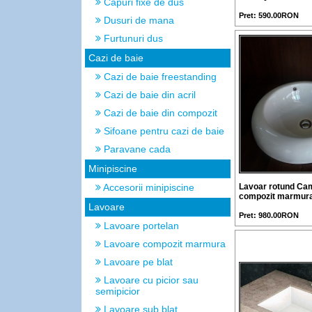
Capuri fixe de dus
Pret: 590.00RON
Dusuri de mana
Furtunuri dus
Cazi de baie
Cazi de baie freestanding
Cazi de baie din acril
Cazi de baie din compozit
Sifoane pentru cazi de baie
Paravane cada
Minipiscine
Accesorii minipiscine
Lavoar rotund Cam
compozit marmur
Lavoare
Pret: 980.00RON
Lavoare portelan
Lavoare compozit marmura
Lavoare pe blat
Lavoare cu picior sau
semipicior
Lavoare sub blat