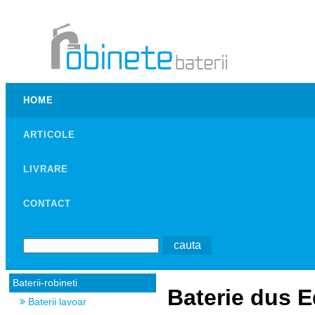
HOME
ARTICOLE
LIVRARE
CONTACT
Baterii-robineti
Baterie dus E
Baterii lavoar