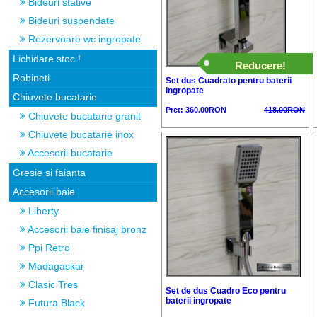
Bideuri stative
Bideuri suspendate
Rezervoare wc ingropate
Lichidare stoc !
Reducere!
Robineti
Set dus Cuadrato pentru baterii
ingropate
Chiuvete bucatarie
Pret: 360.00RON
418.00RON
Chiuvete bucatarie granit
Chiuvete bucatarie inox
Accesorii bucatarie
Gresie si faianta
Accesorii baie
Liberty
Accesorii baie finisaj bronz
Ppi Retro
Madagaskar
Clasic Tres
Set de dus Cuadro Eco pentru
baterii ingropate
Futura Black