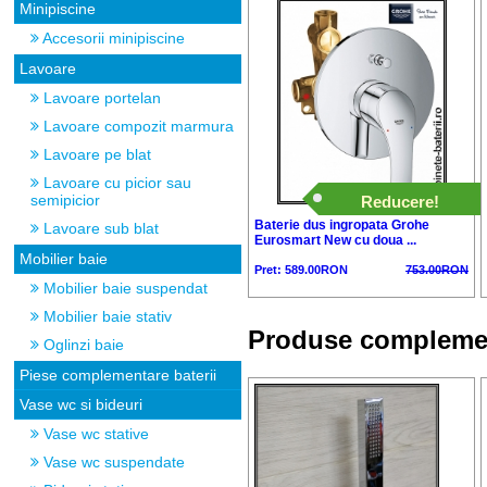
Minipiscine
Accesorii minipiscine
Lavoare
Lavoare portelan
Lavoare compozit marmura
Lavoare pe blat
Lavoare cu picior sau
semipicior
Reducere!
Baterie dus ingropata Grohe
Lavoare sub blat
Eurosmart New cu doua ...
Mobilier baie
Pret: 589.00RON
753.00RON
Mobilier baie suspendat
Mobilier baie stativ
Produse compleme
Oglinzi baie
Piese complementare baterii
Vase wc si bideuri
Vase wc stative
Vase wc suspendate