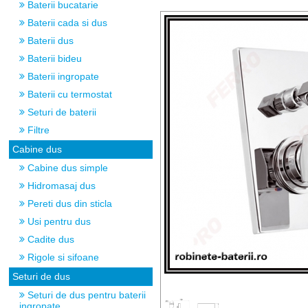
Baterii bucatarie
Baterii cada si dus
Baterii dus
Baterii bideu
Baterii ingropate
Baterii cu termostat
Seturi de baterii
Filtre
Cabine dus
Cabine dus simple
Hidromasaj dus
Pereti dus din sticla
Usi pentru dus
Cadite dus
Rigole si sifoane
Seturi de dus
Seturi de dus pentru baterii
ingropate