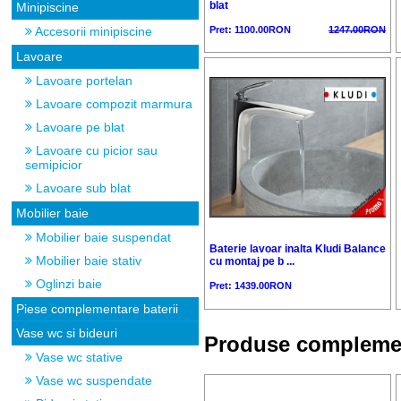
blat
Minipiscine
Pret: 1100.00RON
1247.00RON
Accesorii minipiscine
Lavoare
Lavoare portelan
Lavoare compozit marmura
Lavoare pe blat
Lavoare cu picior sau
semipicior
Lavoare sub blat
Mobilier baie
Mobilier baie suspendat
Baterie lavoar inalta Kludi Balance
Mobilier baie stativ
cu montaj pe b ...
Oglinzi baie
Pret: 1439.00RON
Piese complementare baterii
Vase wc si bideuri
Produse compleme
Vase wc stative
Vase wc suspendate