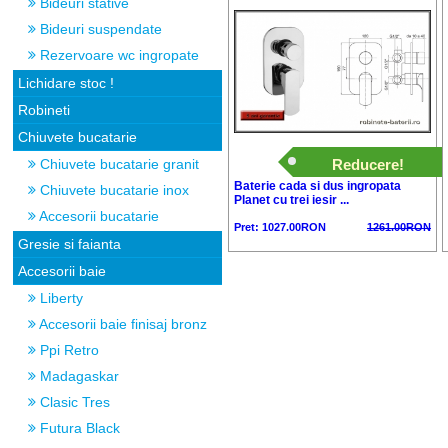
Bideuri stative
Bideuri suspendate
Rezervoare wc ingropate
Lichidare stoc !
Robineti
Chiuvete bucatarie
Reducere!
Chiuvete bucatarie granit
Baterie cada si dus ingropata
Chiuvete bucatarie inox
Planet cu trei iesir ...
Accesorii bucatarie
Pret: 1027.00RON
1261.00RON
Gresie si faianta
Accesorii baie
Liberty
Accesorii baie finisaj bronz
Ppi Retro
Madagaskar
Clasic Tres
Futura Black