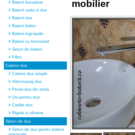
mobilier
Baterii bucatarie
Baterii cada si dus
Baterii dus
Baterii bideu
Baterii ingropate
Baterii cu termostat
Seturi de baterii
Filtre
Cabine dus
Cabine dus simple
Hidromasaj dus
Pereti dus din sticla
Usi pentru dus
Cadite dus
Rigole si sifoane
Seturi de dus
Seturi de dus pentru baterii
ingropate