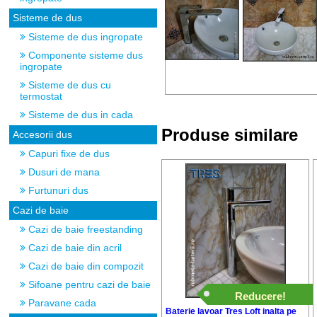
Sisteme de dus
Sisteme de dus ingropate
Componente sisteme dus
ingropate
Sisteme de dus cu
termostat
Sisteme de dus in cada
Produse similare
Accesorii dus
Capuri fixe de dus
Dusuri de mana
Furtunuri dus
Cazi de baie
Cazi de baie freestanding
Cazi de baie din acril
Cazi de baie din compozit
Sifoane pentru cazi de baie
Reducere!
Paravane cada
Baterie lavoar Tres Loft inalta pe