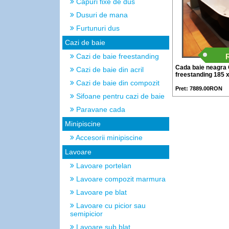
Capuri fixe de dus
Dusuri de mana
Furtunuri dus
Cazi de baie
Cazi de baie freestanding
Cada baie neagr
Cazi de baie din acril
freestanding 185 
Cazi de baie din compozit
Pret: 7889.00RON
Sifoane pentru cazi de baie
Paravane cada
Minipiscine
Accesorii minipiscine
Lavoare
Lavoare portelan
Lavoare compozit marmura
Lavoare pe blat
Lavoare cu picior sau
semipicior
Lavoare sub blat