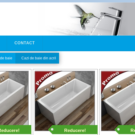
CONTACT
 de baie
Cazi de baie din acril
Reducere!
Reducere!
R