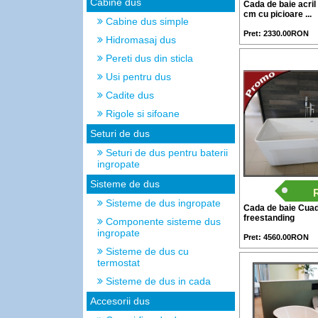
Cabine dus
Cada de baie acril
cm cu picioare ...
Cabine dus simple
Pret: 2330.00RON
Hidromasaj dus
Pereti dus din sticla
Usi pentru dus
Cadite dus
Rigole si sifoane
Seturi de dus
Seturi de dus pentru baterii
ingropate
Sisteme de dus
Sisteme de dus ingropate
Cada de baie Cua
freestanding
Componente sisteme dus
ingropate
Pret: 4560.00RON
Sisteme de dus cu
termostat
Sisteme de dus in cada
Accesorii dus