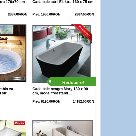
ktra 170x70 cm
Cada baie acril Elektra 160 x 75 cm
2387.00RON
Pret: 1950.00RON
2387.00RON
Reducere!
Pablo cu
Cada baie neagra Mary 180 x 90
str ...
cm, model freestand ...
Pret: 8190.00RON
14152.00RON