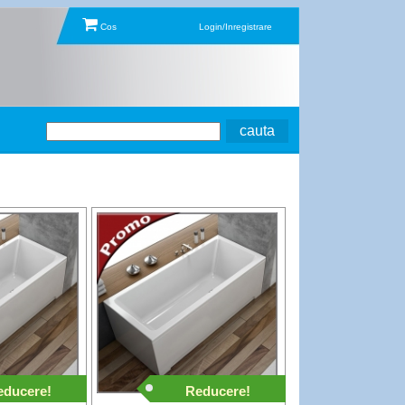
Cos
Login/Inregistrare
educere!
Reducere!