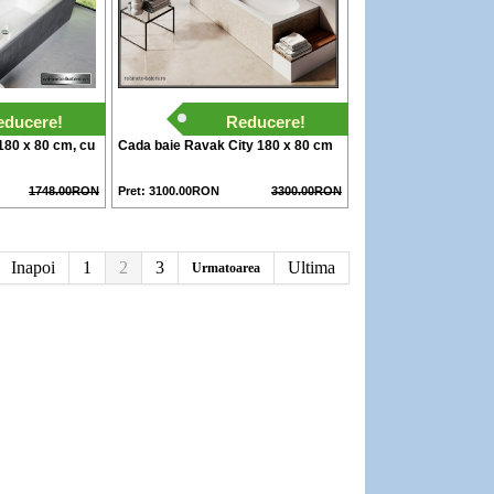
educere!
Reducere!
180 x 80 cm, cu
Cada baie Ravak City 180 x 80 cm
1748.00RON
Pret: 3100.00RON
3300.00RON
Inapoi
1
2
3
Ultima
Urmatoarea