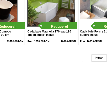
Reducere!
Reducere!
R
a Comodo
Cada baie Magnolia 170 sau 180
Cada baie Formy 2 
x 90 cm
cm cu suport inclus
suport inclus
11552.00RON
Pret: 1870.00RON
2086.00RON
Pret: 1633.00RON
Prima