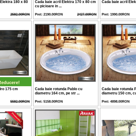
 Elektra 180 x 80
Cada baie acril Elektra 170 x 80 cm
Cada baie acril Ele
cu picioare in ...
2592.00RON
Pret: 2190.00RON
2427.00RON
Pret: 1990.00RON
Reducere!
dro 175 cm
Cada baie rotunda Pablo cu
Cada baie rotunda 
diametru 164 cm, pe str ...
diametru 150 cm, cu 
5592.00RON
Pret: 5158.00RON
Pret: 4898.00RON