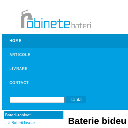
HOME
ARTICOLE
LIVRARE
CONTACT
Baterii-robineti
Baterie bideu
Baterii lavoar