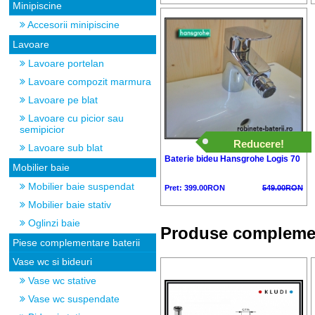
Minipiscine
Accesorii minipiscine
Lavoare
Lavoare portelan
Lavoare compozit marmura
Lavoare pe blat
Lavoare cu picior sau
semipicior
Reducere!
Lavoare sub blat
Baterie bideu Hansgrohe Logis 70
Mobilier baie
Mobilier baie suspendat
Pret: 399.00RON
549.00RON
Mobilier baie stativ
Oglinzi baie
Produse compleme
Piese complementare baterii
Vase wc si bideuri
Vase wc stative
Vase wc suspendate