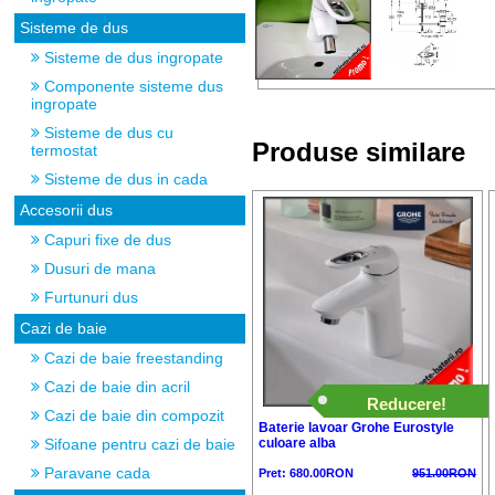
Sisteme de dus
Sisteme de dus ingropate
Componente sisteme dus
ingropate
Sisteme de dus cu
Produse similare
termostat
Sisteme de dus in cada
Accesorii dus
Capuri fixe de dus
Dusuri de mana
Furtunuri dus
Cazi de baie
Cazi de baie freestanding
Cazi de baie din acril
Reducere!
Cazi de baie din compozit
Baterie lavoar Grohe Eurostyle
culoare alba
Sifoane pentru cazi de baie
Paravane cada
Pret: 680.00RON
951.00RON