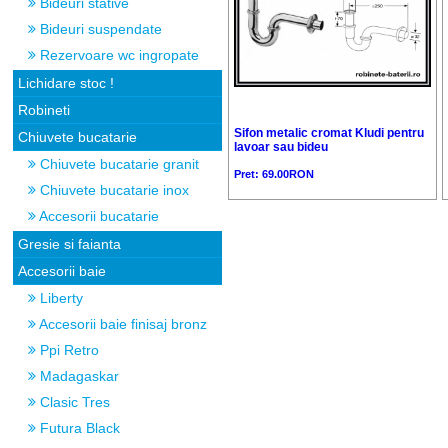
Bideuri stative
Bideuri suspendate
Rezervoare wc ingropate
Lichidare stoc !
Robineti
Sifon metalic cromat Kludi pentru
Chiuvete bucatarie
lavoar sau bideu
Chiuvete bucatarie granit
Pret: 69.00RON
Chiuvete bucatarie inox
Accesorii bucatarie
Gresie si faianta
Accesorii baie
Liberty
Accesorii baie finisaj bronz
Ppi Retro
Madagaskar
Clasic Tres
Futura Black