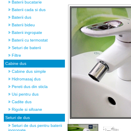
Baterii bucatarie
Baterii cada si dus
Baterii dus
Baterii bideu
Baterii ingropate
Baterii cu termostat
Seturi de baterii
Filtre
Cabine dus
Cabine dus simple
Hidromasaj dus
Pereti dus din sticla
Usi pentru dus
Cadite dus
Rigole si sifoane
Seturi de dus
Seturi de dus pentru baterii
ingropate