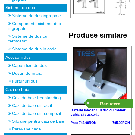
Sisteme de dus
Sisteme de dus ingropate
Componente sisteme dus
ingropate
Produse similare
Sisteme de dus cu
termostat
Sisteme de dus in cada
Accesorii dus
Capuri fixe de dus
Dusuri de mana
Furtunuri dus
Cazi de baie
Cazi de baie freestanding
Reducere!
Cazi de baie din acril
Baterie lavoar Cuadro cu maner
Cazi de baie din compozit
cubic si cascada
Sifoane pentru cazi de baie
Pret: 749.00RON
795.00RON
Paravane cada