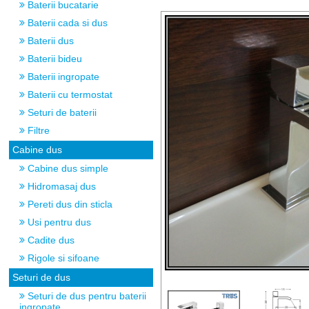
Baterii bucatarie
Baterii cada si dus
Baterii dus
Baterii bideu
Baterii ingropate
Baterii cu termostat
Seturi de baterii
Filtre
Cabine dus
Cabine dus simple
Hidromasaj dus
Pereti dus din sticla
Usi pentru dus
Cadite dus
Rigole si sifoane
Seturi de dus
Seturi de dus pentru baterii
ingropate