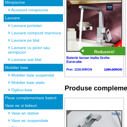
Minipiscine
Accesorii minipiscine
Lavoare
Lavoare portelan
Lavoare compozit marmura
Lavoare pe blat
Lavoare cu picior sau
Reducere!
semipicior
Baterie lavoar inalta Grohe
Lavoare sub blat
Eurocube
Mobilier baie
Pret: 1159.00RON
1290.00RON
Mobilier baie suspendat
Mobilier baie stativ
Produse compleme
Oglinzi baie
Piese complementare baterii
Vase wc si bideuri
Vase wc stative
Vase wc suspendate