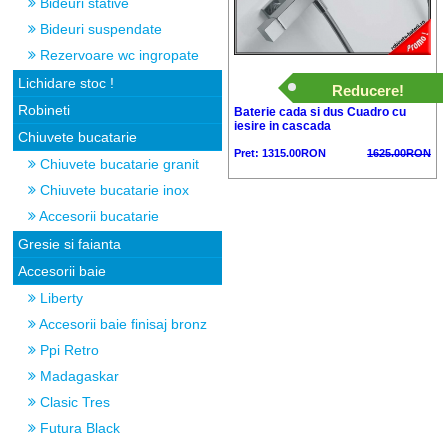
Bideuri stative
Bideuri suspendate
Rezervoare wc ingropate
Lichidare stoc !
Reducere!
Robineti
Baterie cada si dus Cuadro cu
iesire in cascada
Chiuvete bucatarie
Pret: 1315.00RON
1625.00RON
Chiuvete bucatarie granit
Chiuvete bucatarie inox
Accesorii bucatarie
Gresie si faianta
Accesorii baie
Liberty
Accesorii baie finisaj bronz
Ppi Retro
Madagaskar
Clasic Tres
Futura Black