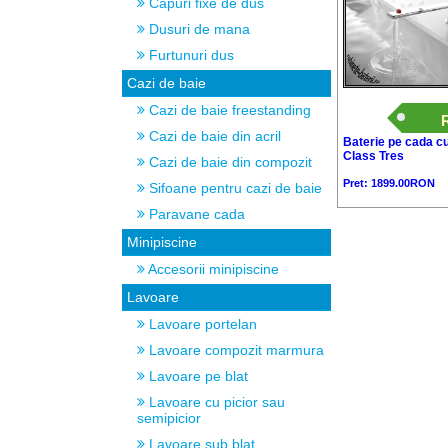
Capuri fixe de dus
Dusuri de mana
Furtunuri dus
Cazi de baie
Cazi de baie freestanding
Cazi de baie din acril
Baterie pe cada cu t
Class Tres
Cazi de baie din compozit
Pret: 1899.00RON
Sifoane pentru cazi de baie
Paravane cada
Minipiscine
Accesorii minipiscine
Lavoare
Lavoare portelan
Lavoare compozit marmura
Lavoare pe blat
Lavoare cu picior sau
semipicior
Lavoare sub blat