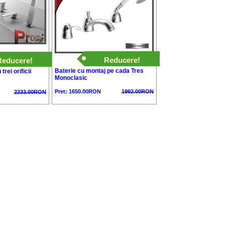
Reducere!
Reducere!
Baterie cu montaj pe cada Tres
rei orificii
Monoclasic
Pret: 1650.00RON
1992.00RON
2233.00RON