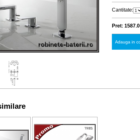
Cantitate:
Pret: 1587.
Adauga in c
imilare