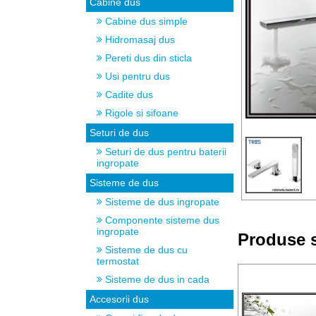
Cabine dus
Cabine dus simple
Hidromasaj dus
Pereti dus din sticla
Usi pentru dus
Cadite dus
Rigole si sifoane
Seturi de dus
Seturi de dus pentru baterii
ingropate
Sisteme de dus
Sisteme de dus ingropate
Componente sisteme dus
ingropate
Produse s
Sisteme de dus cu
termostat
Sisteme de dus in cada
Accesorii dus