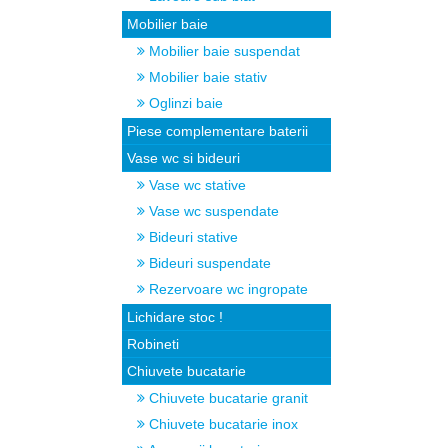
Mobilier baie
Mobilier baie suspendat
Mobilier baie stativ
Oglinzi baie
Piese complementare baterii
Vase wc si bideuri
Vase wc stative
Vase wc suspendate
Bideuri stative
Bideuri suspendate
Rezervoare wc ingropate
Lichidare stoc !
Robineti
Chiuvete bucatarie
Chiuvete bucatarie granit
Chiuvete bucatarie inox