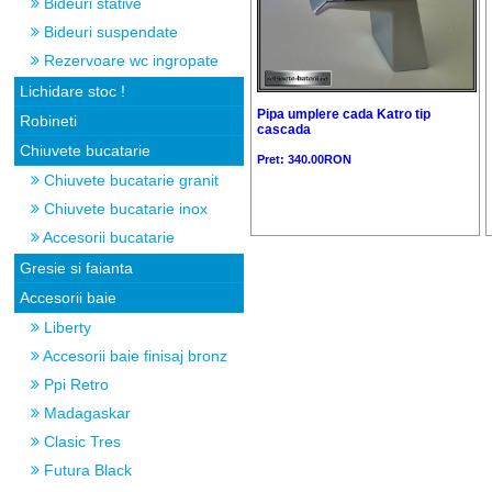
Bideuri stative
Bideuri suspendate
Rezervoare wc ingropate
Lichidare stoc !
Pipa umplere cada Katro tip
Robineti
cascada
Chiuvete bucatarie
Pret: 340.00RON
Chiuvete bucatarie granit
Chiuvete bucatarie inox
Accesorii bucatarie
Gresie si faianta
Accesorii baie
Liberty
Accesorii baie finisaj bronz
Ppi Retro
Madagaskar
Clasic Tres
Futura Black