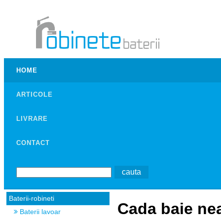
HOME
ARTICOLE
LIVRARE
CONTACT
Baterii-robineti
Cada baie ne
Baterii lavoar