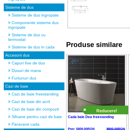
Sisteme de dus
Sisteme de dus ingropate
Componente sisteme dus
ingropate
Sisteme de dus cu
termostat
Produse similare
Sisteme de dus in cada
Accesorii dus
Capuri fixe de dus
Dusuri de mana
Furtunuri dus
Cazi de baie
Cazi de baie freestanding
Cazi de baie din acril
Cazi de baie din compozit
Reducere!
Sifoane pentru cazi de baie
Cada baie Dea freestanding
Paravane cada
Pret: 5809.00RON
8800.00RON