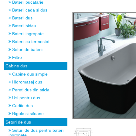
Baterii bucatarie
Baterii cada si dus
Baterii dus
Baterii bideu
Baterii ingropate
Baterii cu termostat
Seturi de baterii
Filtre
Cabine dus
Cabine dus simple
Hidromasaj dus
Pereti dus din sticla
Usi pentru dus
Cadite dus
Rigole si sifoane
Seturi de dus
Seturi de dus pentru baterii
ingropate