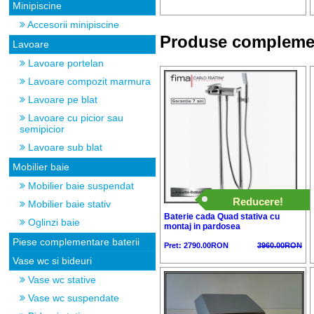
Minipiscine
Accesorii minipiscine
Produse compleme
Lavoare
Lavoare portelan
Lavoare compozit marmura
Lavoare pe blat
Lavoare cu picior sau
semipicior
Lavoare sub blat
Mobilier baie
Mobilier baie suspendat
Reducere!
Mobilier baie stativ
Baterie cada Quad stativa cu
Oglinzi baie
montaj in pardosea
Piese complementare baterii
Pret: 2790.00RON
3960.00RON
Vase wc si bideuri
Vase wc stative
Vase wc suspendate