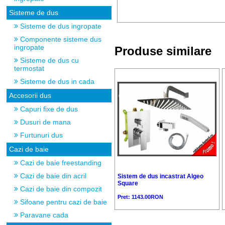
Sisteme de dus
Sisteme de dus ingropate
Componente sisteme dus
ingropate
Produse similare
Sisteme de dus cu
termostat
Sisteme de dus in cada
Accesorii dus
Capuri fixe de dus
Dusuri de mana
Furtunuri dus
Cazi de baie
Cazi de baie freestanding
Cazi de baie din acril
Sistem de dus incastrat Algeo
Square
Cazi de baie din compozit
Pret: 1143.00RON
Sifoane pentru cazi de baie
Paravane cada