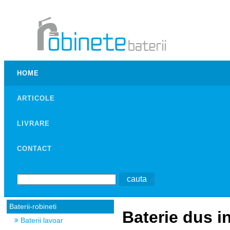
HOME
ARTICOLE
LIVRARE
CONTACT
Baterii-robineti
Baterie dus i
Baterii lavoar