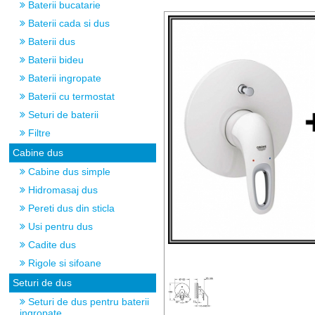
Baterii bucatarie
Baterii cada si dus
Baterii dus
Baterii bideu
Baterii ingropate
Baterii cu termostat
Seturi de baterii
Filtre
Cabine dus
Cabine dus simple
Hidromasaj dus
Pereti dus din sticla
Usi pentru dus
Cadite dus
Rigole si sifoane
Seturi de dus
Seturi de dus pentru baterii
ingropate