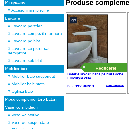
Produse compleme
Minipiscine
Accesorii minipiscine
Lavoare
Lavoare portelan
Lavoare compozit marmura
Lavoare pe blat
Lavoare cu picior sau
semipicior
Lavoare sub blat
Reducere!
Mobilier baie
Baterie lavoar inalta pe blat Grohe
Mobilier baie suspendat
Eurostyle culo ...
Mobilier baie stativ
Pret: 1355.00RON
1721.00RON
Oglinzi baie
Piese complementare baterii
Vase wc si bideuri
Vase wc stative
Vase wc suspendate