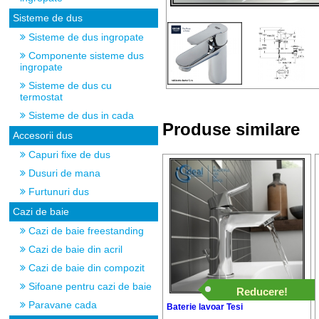
Sisteme de dus
Sisteme de dus ingropate
Componente sisteme dus
ingropate
Sisteme de dus cu
termostat
Sisteme de dus in cada
Produse similare
Accesorii dus
Capuri fixe de dus
Dusuri de mana
Furtunuri dus
Cazi de baie
Cazi de baie freestanding
Cazi de baie din acril
Cazi de baie din compozit
Sifoane pentru cazi de baie
Reducere!
Paravane cada
Baterie lavoar Tesi