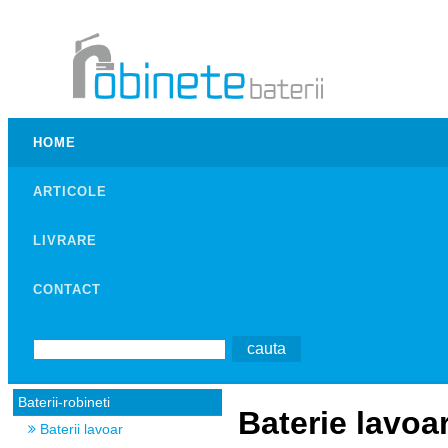
HOME
ARTICOLE
LIVRARE
CONTACT
Baterii-robineti
Baterie lavo
Baterii lavoar