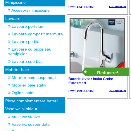
Minipiscine
Pret: 434.00RON
530.00RON
Accesorii minipiscine
Lavoare
Lavoare portelan
Lavoare compozit marmura
Lavoare pe blat
Lavoare cu picior sau
semipicior
Lavoare sub blat
Mobilier baie
Reducere!
Mobilier baie suspendat
Baterie lavoar inalta Grohe
Eurosmart
Mobilier baie stativ
Pret: 499.00RON
767.00RON
Oglinzi baie
Piese complementare baterii
Vase wc si bideuri
Vase wc stative
Vase wc suspendate