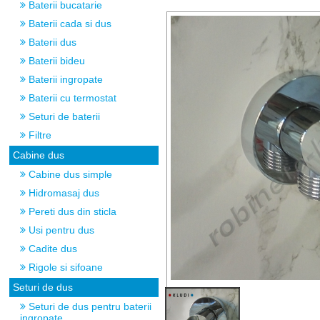
Baterii bucatarie
Baterii cada si dus
Baterii dus
Baterii bideu
Baterii ingropate
Baterii cu termostat
Seturi de baterii
Filtre
Cabine dus
Cabine dus simple
Hidromasaj dus
Pereti dus din sticla
Usi pentru dus
Cadite dus
Rigole si sifoane
Seturi de dus
Seturi de dus pentru baterii
ingropate