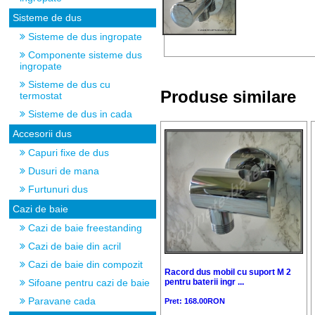
Sisteme de dus
Sisteme de dus ingropate
Componente sisteme dus
ingropate
Sisteme de dus cu
Produse similare
termostat
Sisteme de dus in cada
Accesorii dus
Capuri fixe de dus
Dusuri de mana
Furtunuri dus
Cazi de baie
Cazi de baie freestanding
Cazi de baie din acril
Cazi de baie din compozit
Racord dus mobil cu suport M 2
pentru baterii ingr ...
Sifoane pentru cazi de baie
Paravane cada
Pret: 168.00RON