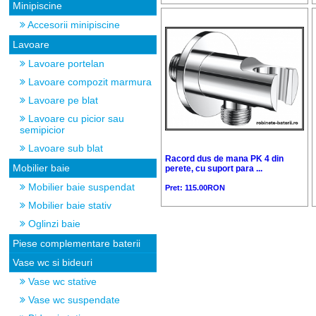
Minipiscine
Accesorii minipiscine
Lavoare
Lavoare portelan
Lavoare compozit marmura
Lavoare pe blat
Lavoare cu picior sau
semipicior
Lavoare sub blat
Racord dus de mana PK 4 din
Mobilier baie
perete, cu suport para ...
Mobilier baie suspendat
Pret: 115.00RON
Mobilier baie stativ
Oglinzi baie
Piese complementare baterii
Vase wc si bideuri
Vase wc stative
Vase wc suspendate