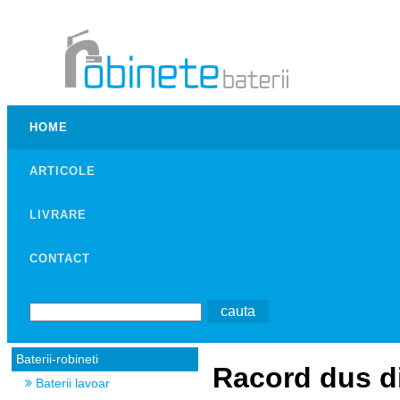
HOME
ARTICOLE
LIVRARE
CONTACT
Baterii-robineti
Racord dus di
Baterii lavoar